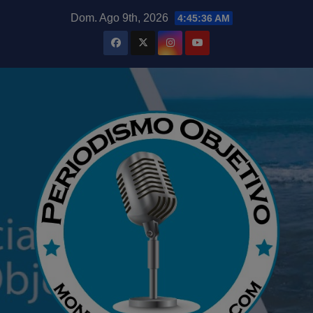
Saltar
modal-check
Dom. Ago 9th, 2026
4:45:37 AM
al
contenido