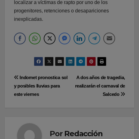
localizar a víctimas de rapto por uno de los
progenitores, retenciones o desapariciones
inexplicadas.
Navegación
Indomet pronostica sol
A dos años de tragedia,
y posibles lluvias para
realizarán el carnaval de
de
este viernes
Salcedo
entradas
Por
Redacción