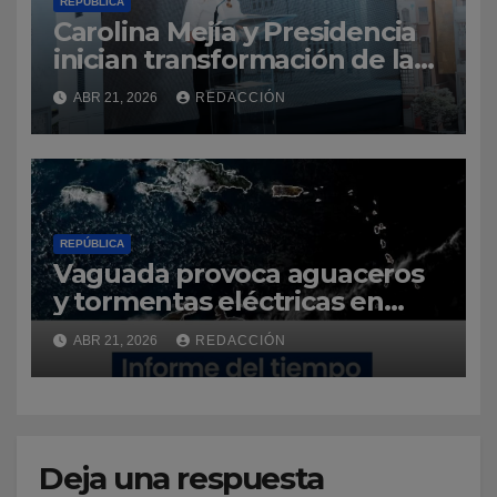
REPÚBLICA
Carolina Mejía y Presidencia
inician transformación de la
Ciudad Colonial con la
ABR 21, 2026
REDACCIÓN
construcción del parqueo
José Reyes
REPÚBLICA
Vaguada provoca aguaceros
y tormentas eléctricas en
varias provincias del país
ABR 21, 2026
REDACCIÓN
Deja una respuesta