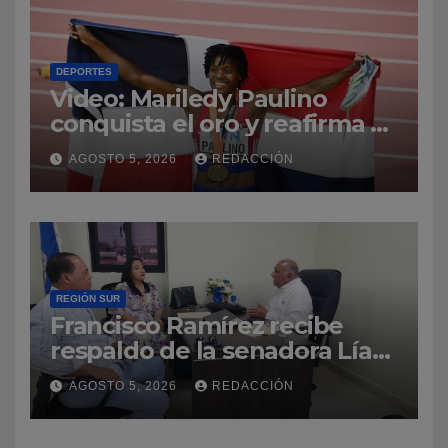
DEPORTES
Video: Mariledy Paulino
conquista el oro y reafirma su
dominio en el atletismo
AGOSTO 5, 2026
REDACCIÓN
REGIÓN SUR
Francisco Ramírez recibe
respaldo de la senadora Lía
Díaz para fortalecer la UASD-
AGOSTO 5, 2026
REDACCIÓN
Azua