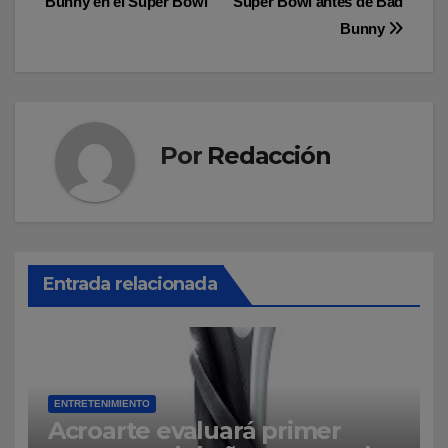
Bunny en el Super Bowl
Super Bowl antes de Bad
entradas
Bunny
Por
Redacción
Entrada relacionada
ENTRETENIMIENTO
Acroarte evaluará primer