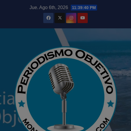
Saltar
modal-check
Jue. Ago 6th, 2026
11:39:41 PM
al
contenido