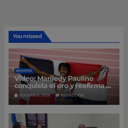
You missed
DEPORTES
Video: Mariledy Paulino
conquista el oro y reafirma su
dominio en el atletismo
AGOSTO 5, 2026
REDACCIÓN