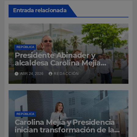
Entrada relacionada
REPÚBLICA
Presidente Abinader y
alcaldesa Carolina Mejía
inauguran Malecón
ABR 24, 2026
REDACCIÓN
Deportivo, que será desde
ahora el punto de encuentro
del deporte dominicano
REPÚBLICA
Carolina Mejía y Presidencia
inician transformación de la