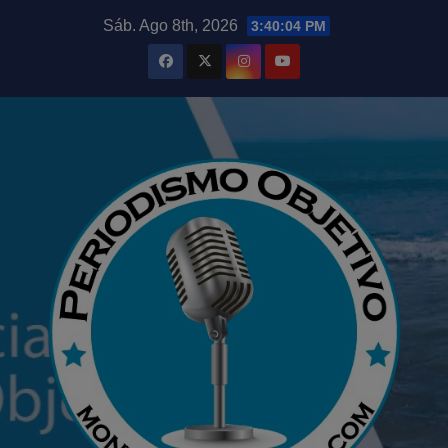
Saltar
modal-check
Sáb. Ago 8th, 2026
3:40:05 PM
al
contenido