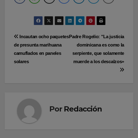
Navegación
Incautan ocho paquetes
Padre Rogelio: “La justicia
de presunta marihuana
dominicana es como la
de
camuflados en paneles
serpiente, que solamente
entradas
solares
muerde a los descalzos»
Por
Redacción