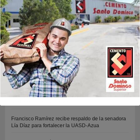
Buscar
Noticias Recientes
Policía Nacional arresta a “Yeo”, señalado como
presunto autor del homicidio del baloncestista
Yeuri Rodríguez Batista
Video: Mariledy Paulino conquista el oro y reafirma
su dominio en el atletismo
Francisco Ramírez recibe respaldo de la senadora
Lía Díaz para fortalecer la UASD-Azua