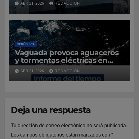
Ciudad Colonial con la
ABR 21, 2026
REDACCIÓN
construcción del parqueo
José Reyes
REPÚBLICA
Vaguada provoca aguaceros
y tormentas eléctricas en
varias provincias del país
ABR 21, 2026
REDACCIÓN
Deja una respuesta
Tu dirección de correo electrónico no será publicada.
Los campos obligatorios están marcados con
*