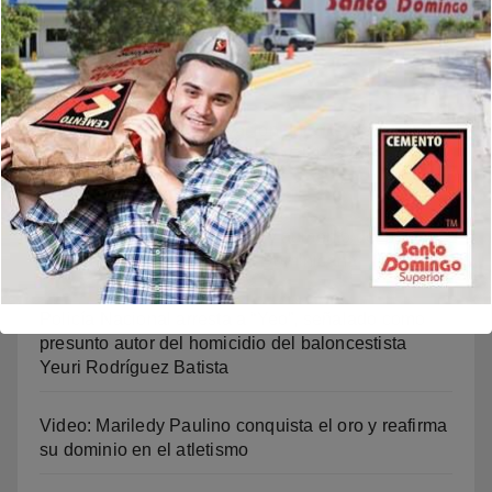
Noticias Recientes
Carolina Mejía recibe ovación durante clausura de
los Juegos Centroamericanos y del Caribe Santo
Domingo 2026
Indomet prevé pocas lluvias y aumento del polvo
sahariano sobre República Dominicana
Policía Nacional arresta a “Yeo”, señalado como
presunto autor del homicidio del baloncestista
Yeuri Rodríguez Batista
Video: Mariledy Paulino conquista el oro y reafirma
su dominio en el atletismo