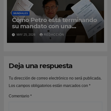
MUNDIALES
Cómo Petro está terminando
su mandato con una
popularidad «alta e inusual»
MAY 25, 2026
REDACCIÓN
en Colombia (y qué papel
juega en las elecciones)
Deja una respuesta
Tu dirección de correo electrónico no será publicada.
Los campos obligatorios están marcados con
*
Comentario
*