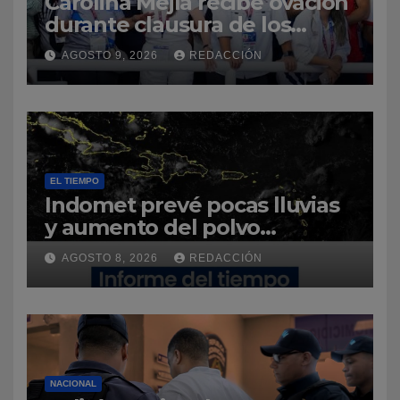
Carolina Mejía recibe ovación
durante clausura de los
Juegos Centroamericanos y
AGOSTO 9, 2026
REDACCIÓN
del Caribe Santo Domingo
2026
EL TIEMPO
Indomet prevé pocas lluvias
y aumento del polvo
sahariano sobre República
AGOSTO 8, 2026
REDACCIÓN
Dominicana
NACIONAL