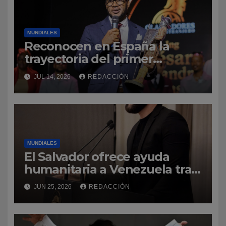
MUNDIALES
Reconocen en España la
trayectoria del primer
profesor dominicano de
JUL 14, 2026
REDACCIÓN
ingeniería civil en Cantabria
MUNDIALES
El Salvador ofrece ayuda
humanitaria a Venezuela tras
la emergencia
JUN 25, 2026
REDACCIÓN