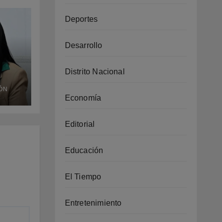
Deportes
Desarrollo
Distrito Nacional
e no
ÓN
a
Economía
izar
Editorial
Educación
El Tiempo
Entretenimiento