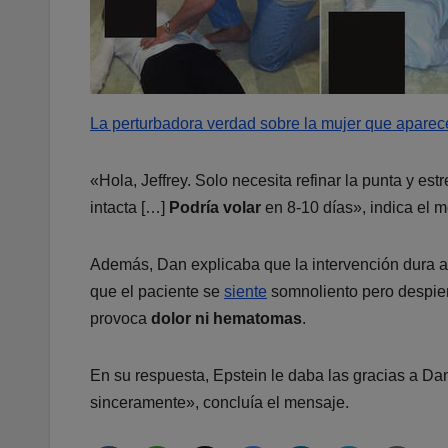
La perturbadora verdad sobre la mujer que aparec
«Hola, Jeffrey. Solo necesita refinar la punta y es
intacta […]
Podría volar
en 8-10 días», indica el 
Además, Dan explicaba que la intervención dura a
que el paciente se
siente
somnoliento pero despiert
provoca
dolor ni hematomas
.
En su respuesta, Epstein le daba las gracias a D
sinceramente», concluía el mensaje.