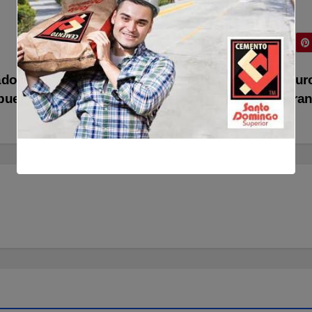
ados»:
La traba con la que ‘tropieza’ un plan eu
 pueblo
para armar a Ucra