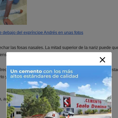
e debajo del expríncipe Andrés en unas fotos
trechar las fosas nasales. La mitad superior de la nariz puede qu
mensaje.
lrededor de hora y media y requiere sedación crepuscular, est
o y responde a estímulos, aclarando que, por lo general, no
an, agregando que
organizaría la operación
. «Lo agradezco