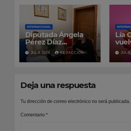
INTERNACIONAL
INTERNA
Diputada Ángela
Lía 
Pérez Díaz
vuel
agradece acogida
de l
JUL 8, 2026
REDACCIÓN
JUL 6
de la Embajada
inte
Dominicana ante la
to S
Santa Sede durante
visita oficial a Roma
Deja una respuesta
Tu dirección de correo electrónico no será publicada.
Comentario
*