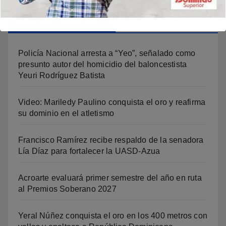
Noticias Recientes
Policía Nacional arresta a “Yeo”, señalado como
presunto autor del homicidio del baloncestista
Yeuri Rodríguez Batista
Video: Mariledy Paulino conquista el oro y reafirma
su dominio en el atletismo
Francisco Ramírez recibe respaldo de la senadora
Lía Díaz para fortalecer la UASD-Azua
Acroarte evaluará primer semestre del año en ruta
al Premios Soberano 2027
Yeral Núñez conquista el oro en los 400 metros con