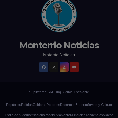
Monterrio Noticias
Moterrio Noticias
República
Política
Gobierno
Deportes
Desarrollo
Economía
Arte y Cultura
Estilo de Vida
Internacional
Medio Ambiente
Mundiales
Tendencias
Videos