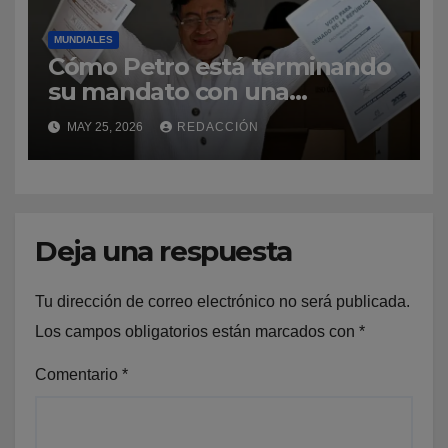
MUNDIALES
Cómo Petro está terminando
su mandato con una
popularidad «alta e inusual»
MAY 25, 2026
REDACCIÓN
en Colombia (y qué papel
juega en las elecciones)
Deja una respuesta
Tu dirección de correo electrónico no será publicada.
Los campos obligatorios están marcados con
*
Comentario
*