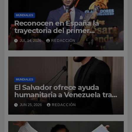
MUNDIALES
Reconocen en España la
trayectoria del primer
profesor dominicano de
JUL 14, 2026
REDACCIÓN
ingeniería civil en Cantabria
MUNDIALES
El Salvador ofrece ayuda
humanitaria a Venezuela tras
la emergencia
JUN 25, 2026
REDACCIÓN