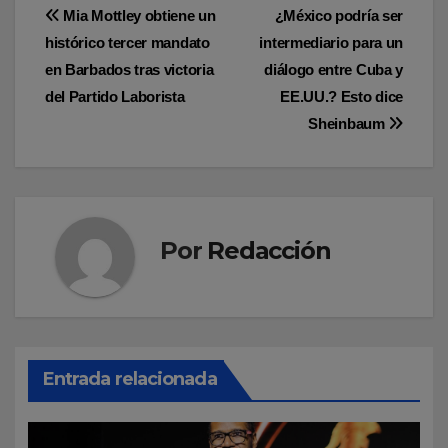
Navegación
Mia Mottley obtiene un
¿México podría ser
histórico tercer mandato
intermediario para un
de
en Barbados tras victoria
diálogo entre Cuba y
entradas
del Partido Laborista
EE.UU.? Esto dice
Sheinbaum
Por
Redacción
Entrada relacionada