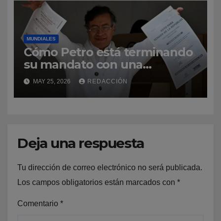
MUNDIALES
Cómo Petro está terminando
su mandato con una
popularidad «alta e inusual»
MAY 25, 2026
REDACCIÓN
en Colombia (y qué papel
juega en las elecciones)
Deja una respuesta
Tu dirección de correo electrónico no será publicada.
Los campos obligatorios están marcados con
*
Comentario
*