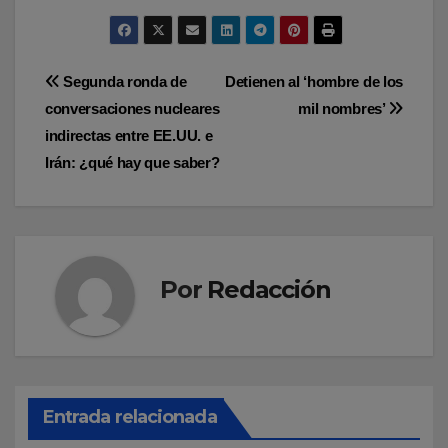
Navegación
Segunda ronda de
Detienen al ‘hombre de los
conversaciones nucleares
mil nombres’
de
indirectas entre EE.UU. e
entradas
Irán: ¿qué hay que saber?
Por
Redacción
Entrada relacionada