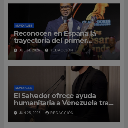
MUNDIALES
Reconocen en España la
trayectoria del primer
profesor dominicano de
JUL 14, 2026
REDACCIÓN
ingeniería civil en Cantabria
MUNDIALES
El Salvador ofrece ayuda
humanitaria a Venezuela tras
la emergencia
JUN 25, 2026
REDACCIÓN