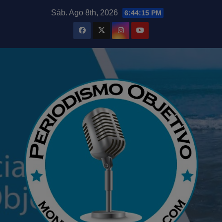
Saltar
modal-check
Sáb. Ago 8th, 2026
6:44:17 PM
al
contenido