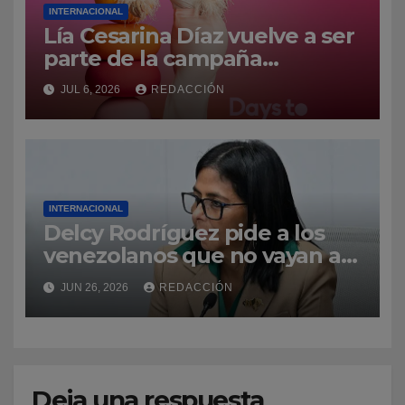
INTERNACIONAL
Lía Cesarina Díaz vuelve a ser
parte de la campaña
internacional «Days to Shine»
JUL 6, 2026
REDACCIÓN
INTERNACIONAL
Delcy Rodríguez pide a los
venezolanos que no vayan a
La Guaira para no obstaculizar
JUN 26, 2026
REDACCIÓN
las labores de rescate
Deja una respuesta