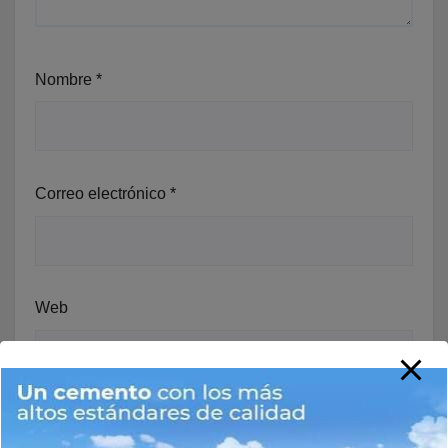
Nombre
*
Correo electrónico
*
Web