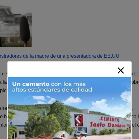
estradores de la madre de una presentadora de EE.UU.
en el suelo separados unos tres metros y que uno de ellos parec
a la muñeca y en el dedo índice». Bajo el segundo guante, sob
lpicadura o gota de sangre seca.
alrededores del vecindario desde la desaparición de Guthrie,
e habría llevado una persona armada vista frente a la vivienda 
formado aún si los nuevos indicios están relacionados con el 