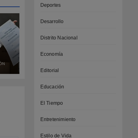
Deportes
Desarrollo
Distrito Nacional
á
Economía
a
ÓN
a e
Editorial
Educación
as
El Tiempo
Entretenimiento
Estilo de Vida