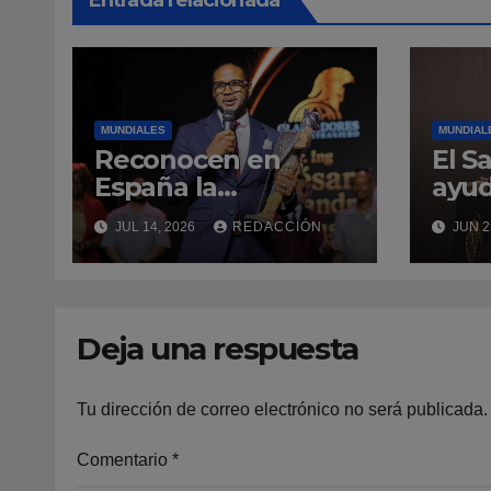
Entrada relacionada
MUNDIALES
MUNDIAL
Reconocen en
El S
España la
ayud
trayectoria del
a Ve
JUL 14, 2026
REDACCIÓN
JUN 2
primer profesor
eme
dominicano de
ingeniería civil en
Cantabria
Deja una respuesta
Tu dirección de correo electrónico no será publicada.
Comentario
*