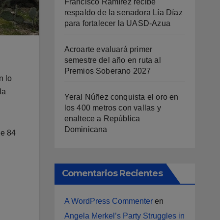
Francisco Ramírez recibe
respaldo de la senadora Lía Díaz
para fortalecer la UASD-Azua
Acroarte evaluará primer
semestre del año en ruta al
Premios Soberano 2027
n lo
la
Yeral Núñez conquista el oro en
los 400 metros con vallas y
enaltece a República
Dominicana
de 84
Comentarios Recientes
A WordPress Commenter
en
Angela Merkel’s Party Struggles in