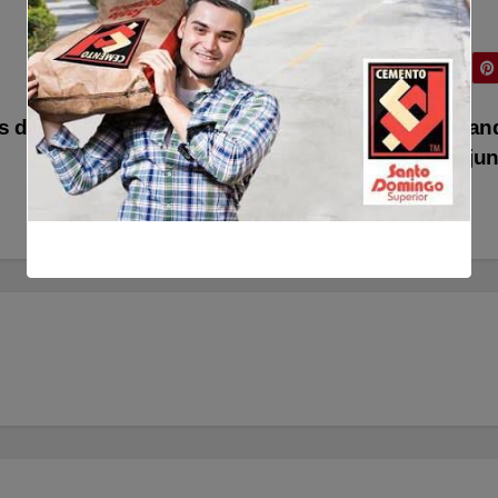
s del
País europeo se jacta de tener «más ta
que Alemania, Francia y el Reino Unido ju