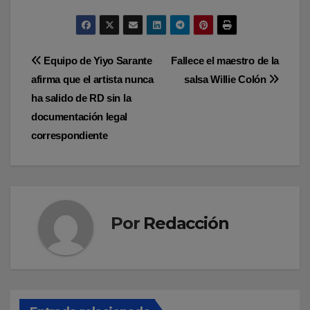
Navegación
Equipo de Yiyo Sarante
Fallece el maestro de la
afirma que el artista nunca
salsa Willie Colón
de
ha salido de RD sin la
entradas
documentación legal
correspondiente
Por
Redacción