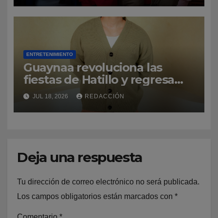
ENTRETENIMIENTO
Guaynaa revoluciona las
fiestas de Hatillo y regresa
por la puerta grande a su
JUL 18, 2026
REDACCIÓN
natal Puerto Rico
Deja una respuesta
Tu dirección de correo electrónico no será publicada.
Los campos obligatorios están marcados con
*
Comentario
*