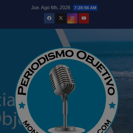
Saltar
modal-check
Jue. Ago 6th, 2026
7:28:58 AM
al
contenido