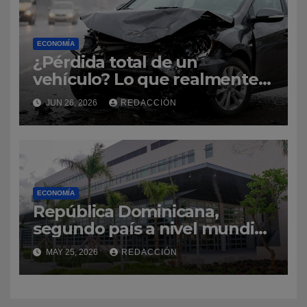
ECONOMÍA
¿Pérdida total de un
vehículo? Lo que realmente
paga una aseguradora y
JUN 26, 2026
REDACCIÓN
cómo evitar sorpresas
ECONOMÍA
República Dominicana,
segundo país a nivel mundial
con más visas de inmigrantes
MAY 25, 2026
REDACCIÓN
a Estados Unidos