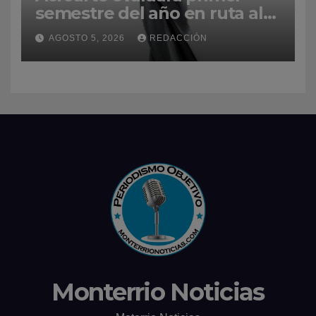
semestre del año en ruta al
Premios Soberano 2027
AGOSTO 5, 2026
REDACCIÓN
Monterrio Noticias