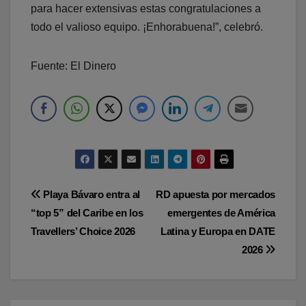
para hacer extensivas estas congratulaciones a
todo el valioso equipo. ¡Enhorabuena!”, celebró.
Fuente: El Dinero
Navegación
Playa Bávaro entra al
RD apuesta por mercados
“top 5” del Caribe en los
emergentes de América
de
Travellers’ Choice 2026
Latina y Europa en DATE
entradas
2026