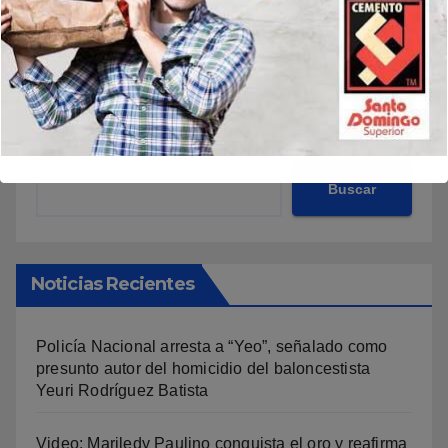
Buscar
Buscar
Noticias Recientes
Policía Nacional arresta a “Yeo”, señalado como
presunto autor del homicidio del baloncestista
Yeuri Rodríguez Batista
Video: Mariledy Paulino conquista el oro y reafirma