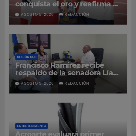
conquista el oro y reafirma su
dominio en el atletismo
AGOSTO 5, 2026
REDACCIÓN
REGIÓN SUR
Francisco Ramírez recibe
respaldo de la senadora Lía
Díaz para fortalecer la UASD-
AGOSTO 5, 2026
REDACCIÓN
Azua
ENTRETENIMIENTO
Acroarte evaluará primer