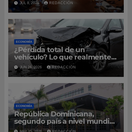
JUL 8, 2026
REDACCIÓN
del Estado 2027
ECONOMÍA
¿Pérdida total de un
vehículo? Lo que realmente
paga una aseguradora y
JUN 26, 2026
REDACCIÓN
cómo evitar sorpresas
ECONOMÍA
República Dominicana,
segundo país a nivel mundial
con más visas de inmigrantes
MAY 25, 2026
REDACCIÓN