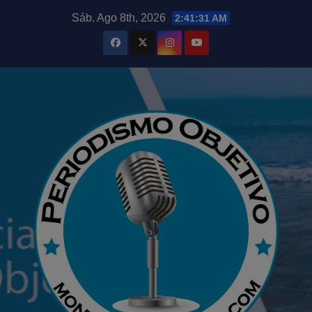
Saltar
modal-check
Sáb. Ago 8th, 2026
2:41:32 AM
al
contenido