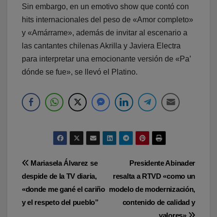
Sin embargo, en un emotivo show que contó con
hits internacionales del peso de «Amor completo»
y «Amárrame», además de invitar al escenario a
las cantantes chilenas Akrilla y Javiera Electra
para interpretar una emocionante versión de «Pa’
dónde se fue», se llevó el Platino.
Navegación
Mariasela Álvarez se
Presidente Abinader
despide de la TV diaria,
resalta a RTVD «como un
de
«donde me gané el cariño
modelo de modernización,
entradas
y el respeto del pueblo”
contenido de calidad y
valores»