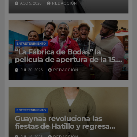
Premios Soberano 2027
AGO 5, 2026
REDACCIÓN
ENTRETENIMIENTO
“La Fábrica de Bodas” la
película de apertura de la 15.ª
edición del Dominican Film
JUL 20, 2026
REDACCIÓN
Festival in New York
ENTRETENIMIENTO
Guaynaa revoluciona las
fiestas de Hatillo y regresa
por la puerta grande a su
JUL 18, 2026
REDACCIÓN