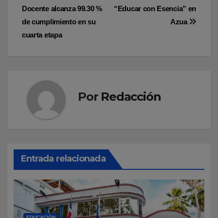
de
Docente alcanza 99.30 %
“Educar con Esencia” en
entradas
de cumplimiento en su
Azua
cuarta etapa
Por
Redacción
Entrada relacionada
EDUCACIÓN