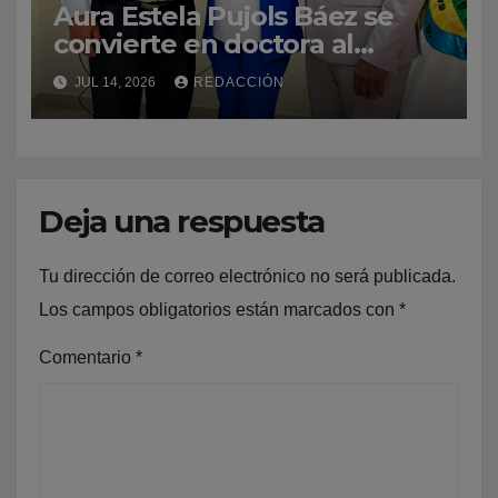
Aura Estela Pujols Báez se
convierte en doctora al
defender tesis de manera
JUL 14, 2026
REDACCIÓN
exitosa
Deja una respuesta
Tu dirección de correo electrónico no será publicada.
Los campos obligatorios están marcados con
*
Comentario
*