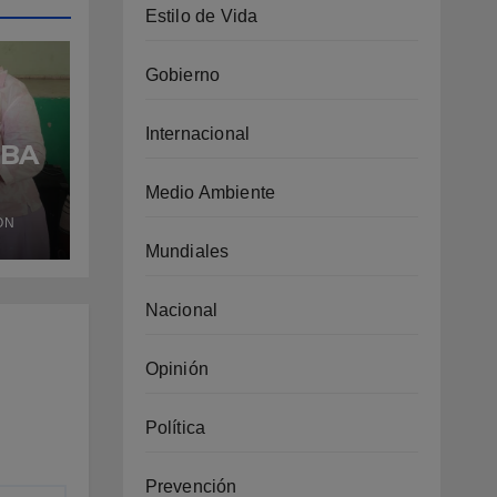
Estilo de Vida
Gobierno
Internacional
UBA
Medio Ambiente
z y
ÓN
as
Mundiales
Nacional
Opinión
Política
Prevención