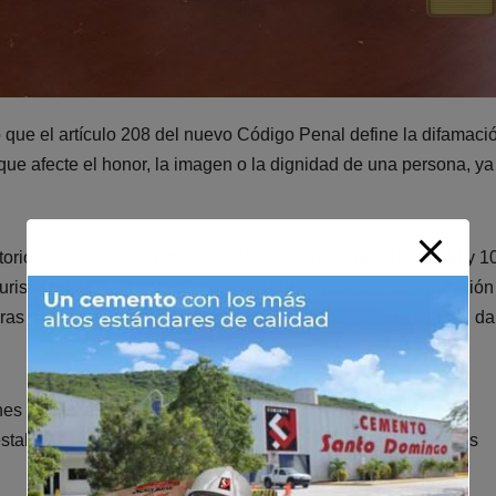
 que el artículo 208 del nuevo Código Penal define la difamaci
ue afecte el honor, la imagen o la dignidad de una persona, ya
atorio Fin de Semana, transmitido por Compostela 104.3 FM y 1
rista señaló que esta disposición busca proteger la reputación
aras para quienes realicen acusaciones públicas que causen d
nes de dos a cinco años de prisión menor para quienes sean
stablece multas equivalentes a entre nueve y quince salarios