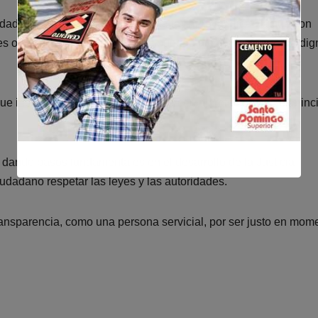
dadanía conozca el alcance de esta figura jurídica y actúe con
s o difundir informaciones que puedan afectar la honra y la di
e incursionan en el derecho a ejercer la profesión con el princ
 dando pasos fundamentales en el desarrollo de la Justicia
dadano respetar las leyes y las autoridades.
transparencia, como una persona servicial, por ser justo en mom