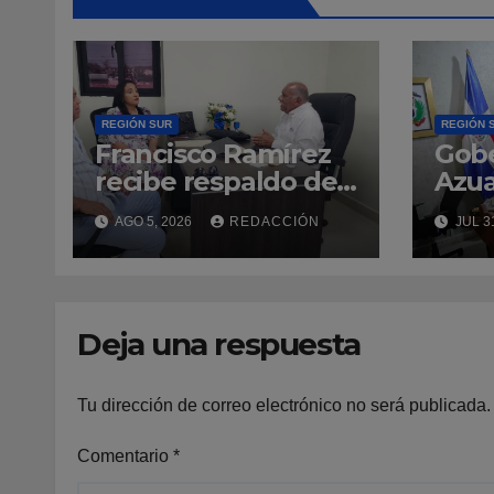
REGIÓN SUR
REGIÓN 
Francisco Ramírez
Gob
recibe respaldo de
Azua
la senadora Lía Díaz
jóve
AGO 5, 2026
REDACCIÓN
JUL 3
para fortalecer la
viaj
UASD-Azua
juga
EE.U
Deja una respuesta
Tu dirección de correo electrónico no será publicada.
Comentario
*