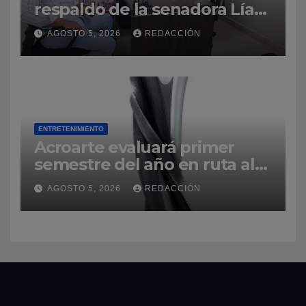
respaldo de la senadora Lía
Díaz para fortalecer la UASD-
AGOSTO 5, 2026
REDACCIÓN
Azua
ENTRETENIMIENTO
Acroarte evaluará primer
semestre del año en ruta al
Premios Soberano 2027
AGOSTO 5, 2026
REDACCIÓN