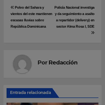
Navegación
Polvo del Sahara y
Policía Nacional investiga
vientos del este mantienen
y da seguimiento a asalto
de
escasas lluvias sobre
a repartidor (delivery) en
entradas
República Dominicana
sector Alma Rosa I, SDE
Por
Redacción
Entrada relacionada