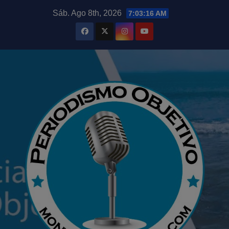
Saltar
modal-check
Sáb. Ago 8th, 2026
7:03:17 AM
al
contenido