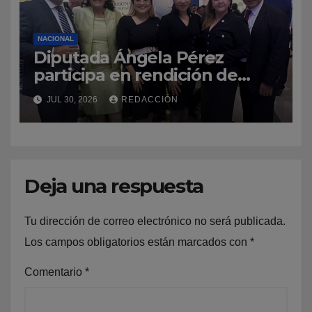
NACIONAL
Diputada Ángela Pérez
participa en rendición de
cuentas del Congreso
JUL 30, 2026
REDACCIÓN
Nacional y reafirma
compromiso con Azua
Deja una respuesta
Tu dirección de correo electrónico no será publicada.
Los campos obligatorios están marcados con
*
Comentario
*