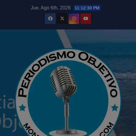
Saltar
modal-check
Jue. Ago 6th, 2026
11:12:31 PM
al
contenido