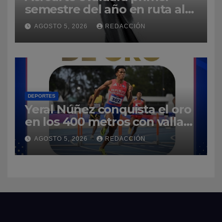
semestre del año en ruta al
Premios Soberano 2027
AGOSTO 5, 2026
REDACCIÓN
DEPORTES
Yeral Núñez conquista el oro
en los 400 metros con vallas
y enaltece a República
AGOSTO 5, 2026
REDACCIÓN
Dominicana