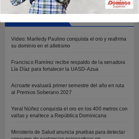
Noticias Recientes
Video: Mariledy Paulino conquista el oro y reafirma
su dominio en el atletismo
Francisco Ramírez recibe respaldo de la senadora
Lía Díaz para fortalecer la UASD-Azua
Acroarte evaluará primer semestre del año en ruta
al Premios Soberano 2027
Yeral Núñez conquista el oro en los 400 metros con
vallas y enaltece a República Dominicana
Ministerio de Salud anuncia pruebas para detectar
consumo de sustancias psicoactivas en