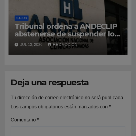
SALUD
Tribunal ordena a ANDECLIP
abstenerse de suspender los
servicios a afiliados, tras
JUL 13, 2026
REDACCIÓN
solicitud de la DIDA
Deja una respuesta
Tu dirección de correo electrónico no será publicada.
Los campos obligatorios están marcados con
*
Comentario
*