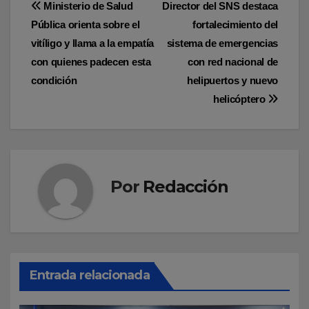
Navegación
Ministerio de Salud
Director del SNS destaca
Pública orienta sobre el
fortalecimiento del
de
vitíligo y llama a la empatía
sistema de emergencias
entradas
con quienes padecen esta
con red nacional de
condición
helipuertos y nuevo
helicóptero
Por
Redacción
Entrada relacionada