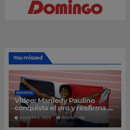
You missed
DEPORTES
Video: Mariledy Paulino
conquista el oro y reafirma su
dominio en el atletismo
AGOSTO 5, 2026
REDACCIÓN