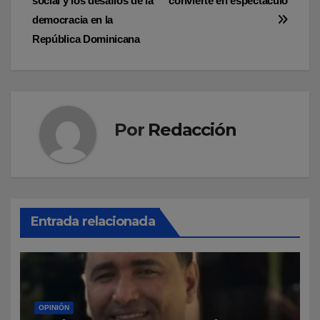
social y los desafíos de la
convierte en espectáculo
de
democracia en la
entradas
República Dominicana
Por
Redacción
Entrada relacionada
OPINIÓN