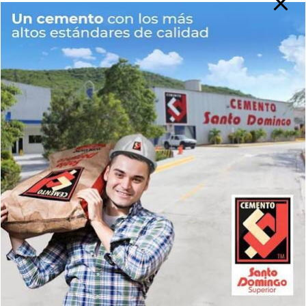
del tomate?
JUL 23, 2026
REDACCIÓN
Deja una respuesta
Tu dirección de correo electrónico no será publicada.
Los campos obligatorios están marcados con
*
Comentario
*