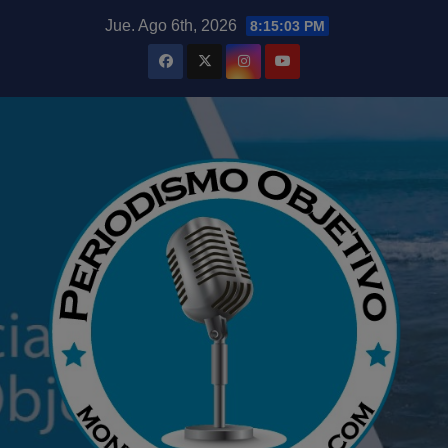
Saltar
modal-check
Jue. Ago 6th, 2026
8:15:04 PM
al
contenido