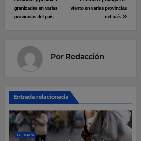
entradas
granizadas en varias
viento en varias provincias
provincias del país
del país
Por
Redacción
Entrada relacionada
EL TIEMPO