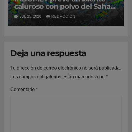
caluroso con polvo del Sahara
y aguaceros aislados en varias
JUL 25, 2026
REDACCIÓN
provincias este sábado
Deja una respuesta
Tu dirección de correo electrónico no será publicada.
Los campos obligatorios están marcados con
*
Comentario
*