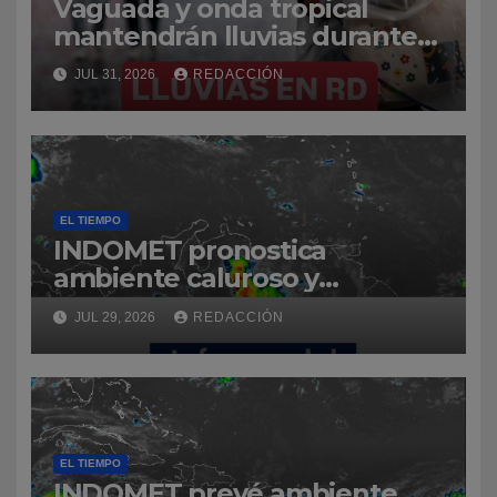
Vaguada y onda tropical
mantendrán lluvias durante
el fin de semana en
JUL 31, 2026
REDACCIÓN
República Dominicana,
advierte Jean Suriel
EL TIEMPO
INDOMET pronostica
ambiente caluroso y
aguaceros locales para varias
JUL 29, 2026
REDACCIÓN
provincias este miércoles
EL TIEMPO
INDOMET prevé ambiente