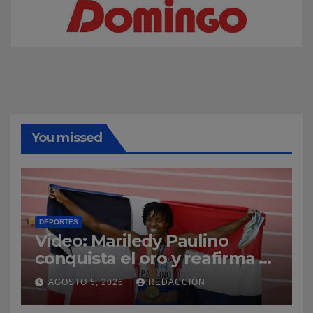
You missed
DEPORTES
Video: Mariledy Paulino
conquista el oro y reafirma su
dominio en el atletismo
AGOSTO 5, 2026
REDACCIÓN