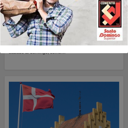
Ucrania
FEBRERO 22, 2026
REDACCIÓN
El incidente ocurrió después de que los agentes
acudieran a una llamada. En la ciudad ucraniana de
Lvov se produjo una explosión la noche de este
sábado al domingo, como…