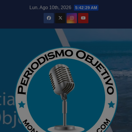
Saltar
modal-check
Lun. Ago 10th, 2026
5:42:31 AM
al
contenido