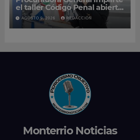
el taller Código Penal abierto
ante la prensa y la
AGOSTO 9, 2026
REDACCIÓN
comunicación
Monterrio Noticias