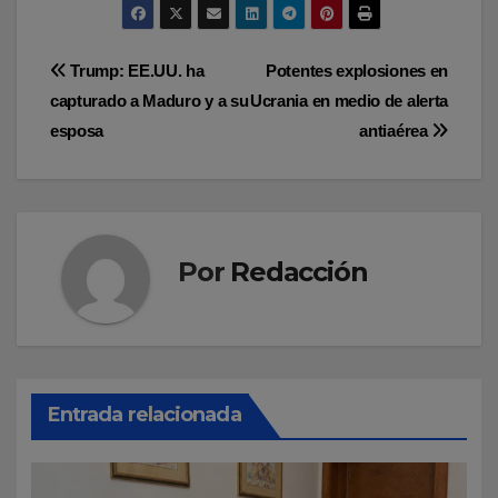
Navegación
Trump: EE.UU. ha
Potentes explosiones en
capturado a Maduro y a su
Ucrania en medio de alerta
de
esposa
antiaérea
entradas
Por
Redacción
Entrada relacionada