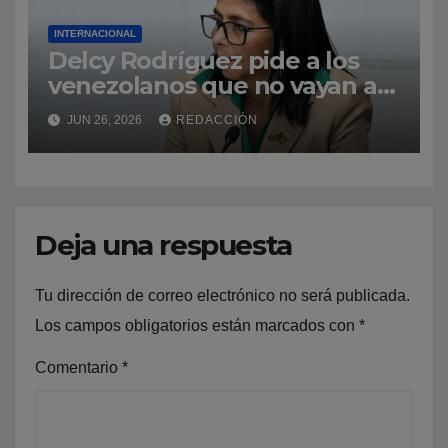
INTERNACIONAL
Delcy Rodríguez pide a los
venezolanos que no vayan a
La Guaira para no obstaculizar
JUN 26, 2026
REDACCIÓN
las labores de rescate
Deja una respuesta
Tu dirección de correo electrónico no será publicada.
Los campos obligatorios están marcados con
*
Comentario
*