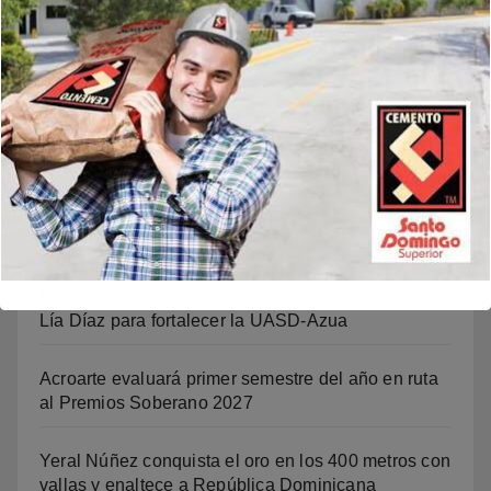
Noticias Recientes
Policía Nacional arresta a “Yeo”, señalado como
presunto autor del homicidio del baloncestista
Yeuri Rodríguez Batista
Video: Mariledy Paulino conquista el oro y reafirma
su dominio en el atletismo
Francisco Ramírez recibe respaldo de la senadora
Lía Díaz para fortalecer la UASD-Azua
Acroarte evaluará primer semestre del año en ruta
al Premios Soberano 2027
Yeral Núñez conquista el oro en los 400 metros con
vallas y enaltece a República Dominicana