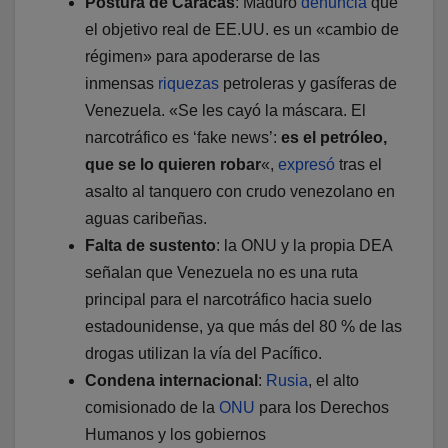
Postura de Caracas
: Maduro
denuncia
que
el objetivo real de EE.UU. es un «cambio de
régimen» para apoderarse de las
inmensas
riquezas
petroleras y gasíferas de
Venezuela. «Se les cayó la máscara. El
narcotráfico es ‘fake news’:
es el petróleo,
que se lo quieren robar
«,
expresó
tras el
asalto al tanquero con crudo venezolano en
aguas caribeñas.
Falta de sustento
: la ONU y la propia DEA
señalan que Venezuela no es una ruta
principal para el narcotráfico hacia suelo
estadounidense, ya que más del 80 % de las
drogas utilizan la vía del Pacífico.
Condena internacional
:
Rusia
, el alto
comisionado de la
ONU
para los Derechos
Humanos y los gobiernos