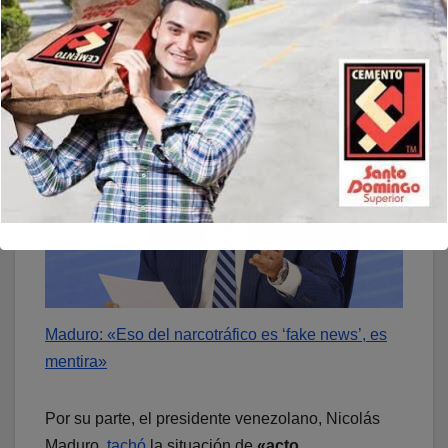
entonces, mientras que Caracas calificó lo
sucedido como como un «robo descarado» y un
«acto de piratería internacional».
Maduro: «Eso del narcotráfico es ‘fake news’, es
mentira»
Por su parte, el presidente venezolano, Nicolás
Maduro,
tachó
la situación de
«acto