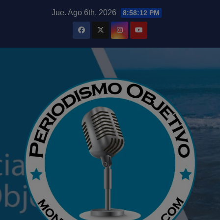
Saltar
modal-check
Jue. Ago 6th, 2026
8:58:13 PM
al
contenido