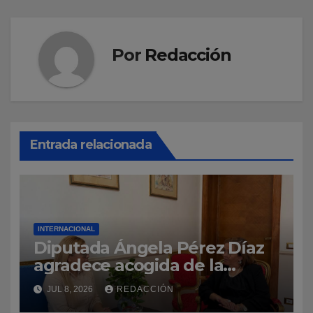
Por
Redacción
Entrada relacionada
INTERNACIONAL
Diputada Ángela Pérez Díaz
agradece acogida de la
Embajada Dominicana ante la
JUL 8, 2026
REDACCIÓN
Santa Sede durante visita