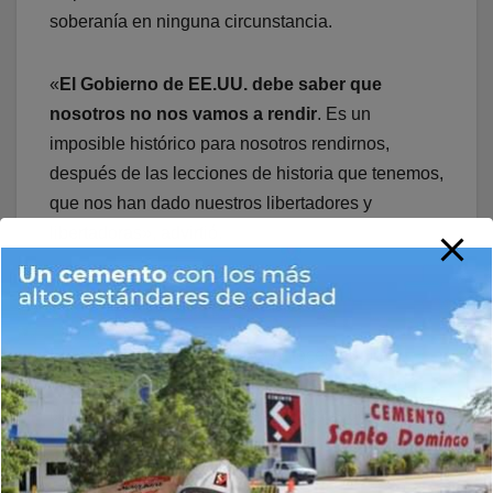
soberanía en ninguna circunstancia.
«
El Gobierno de EE.UU. debe saber que
nosotros no nos vamos a rendir
. Es un
imposible histórico para nosotros rendirnos,
después de las lecciones de historia que tenemos,
que nos han dado nuestros libertadores y
libertadoras», advirtió.
Robo de petróleo
El anuncio del bloqueo vino antecedido por
la
toma militar
de un tanquero que transportaba
crudo venezolano cerca de las costas de
Venezuela y la posterior confiscación ilegal de la
carga.
«Nos lo quedaremos»
,
dijo
Trump