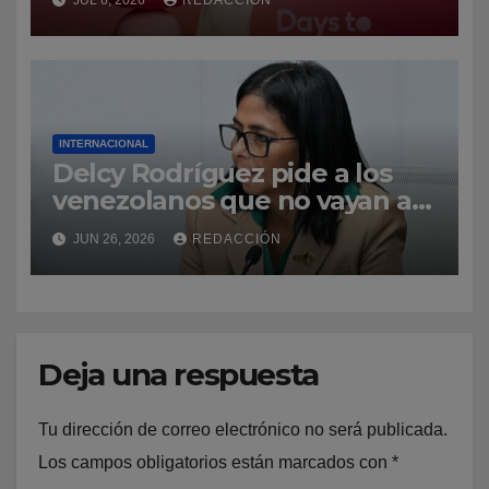
JUL 6, 2026
REDACCIÓN
INTERNACIONAL
Delcy Rodríguez pide a los
venezolanos que no vayan a
La Guaira para no obstaculizar
JUN 26, 2026
REDACCIÓN
las labores de rescate
Deja una respuesta
Tu dirección de correo electrónico no será publicada.
Los campos obligatorios están marcados con
*