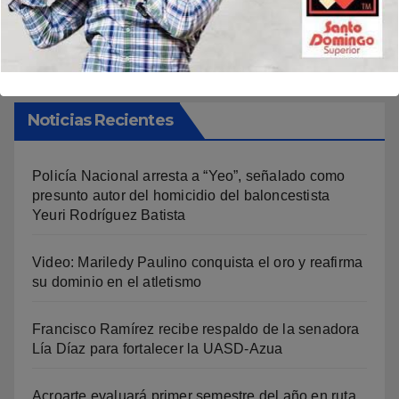
Buscar
Noticias Recientes
Policía Nacional arresta a “Yeo”, señalado como
presunto autor del homicidio del baloncestista
Yeuri Rodríguez Batista
Video: Mariledy Paulino conquista el oro y reafirma
su dominio en el atletismo
Francisco Ramírez recibe respaldo de la senadora
Lía Díaz para fortalecer la UASD-Azua
Acroarte evaluará primer semestre del año en ruta