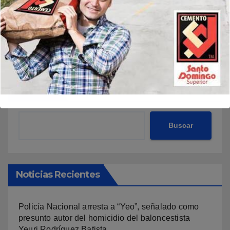
Buscar
Buscar
Noticias Recientes
Policía Nacional arresta a “Yeo”, señalado como
presunto autor del homicidio del baloncestista
Yeuri Rodríguez Batista