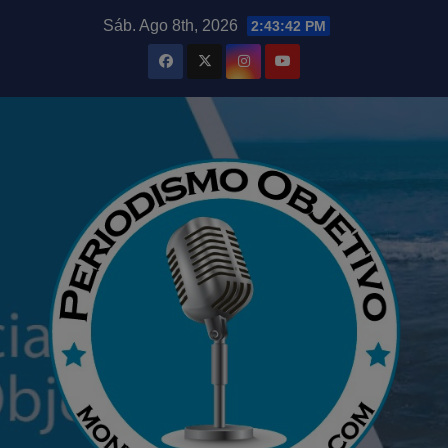
Saltar
modal-check
Sáb. Ago 8th, 2026
2:43:43 PM
al
contenido