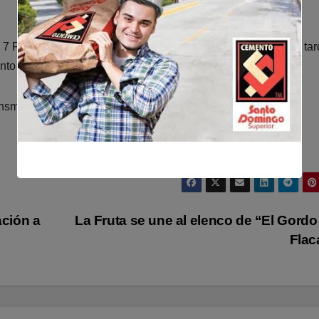
7 FM, estará en el aire a partir del mediodía hasta la 1 de la ta
nto a Dany Alcántara y a Luisín Mejía.
smitirá diariamente de 7 a 9 de la mañana por el canal 14.
ción a
La Fruta se une al elenco de “El Gordo
Fla