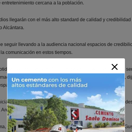
e entretenimiento cercana a la población.
os llegarán con el más alto standard de calidad y credibilidad
jo Alcántara.
e seguir llevando a la audiencia nacional espacios de credibili
 y la comunicación en estos tiempos.
 cotidianidad, nuestros medios y programas están obligados a se
ormación. Ese es nuestro gran compromiso con la audiencia», dij
espacios.
inicia el programa «Ahora por la Mañana», que se transmitirá de
la Arena para región del Cibao.
, Fernando Ramírez, Wendy Lora, Napoleón de la Cruz y Gu