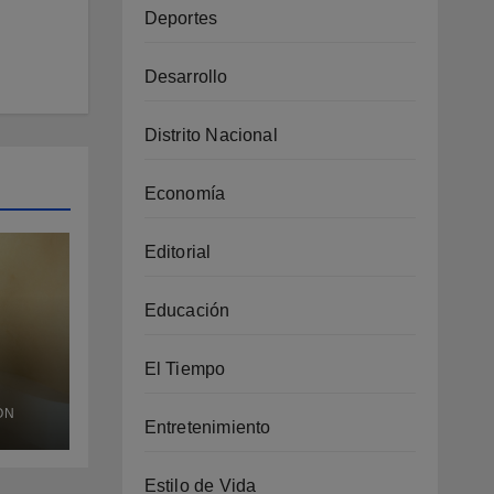
Deportes
Desarrollo
Distrito Nacional
Economía
Editorial
Educación
El Tiempo
 y
ÓN
Entretenimiento
 su
o
Estilo de Vida