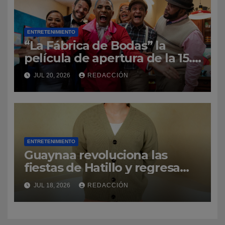
ENTRETENIMIENTO
“La Fábrica de Bodas” la
película de apertura de la 15.ª
edición del Dominican Film
JUL 20, 2026
REDACCIÓN
Festival in New York
ENTRETENIMIENTO
Guaynaa revoluciona las
fiestas de Hatillo y regresa
por la puerta grande a su
JUL 18, 2026
REDACCIÓN
natal Puerto Rico