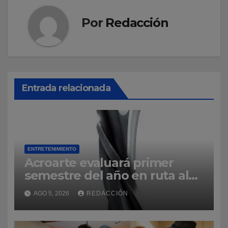
Por
Redacción
Entrada relacionada
ENTRETENIMIENTO
Acroarte evaluará primer
semestre del año en ruta al
Premios Soberano 2027
AGO 5, 2026
REDACCIÓN