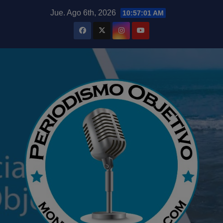
Saltar
modal-check
Jue. Ago 6th, 2026
10:57:02 AM
al
contenido