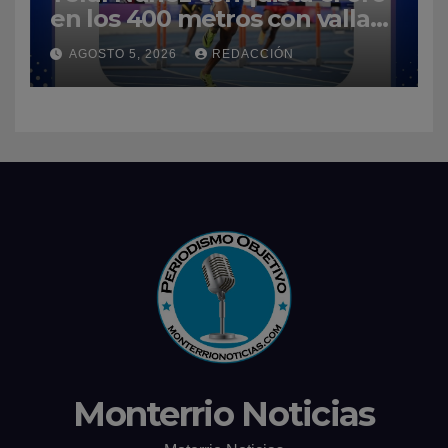
en los 400 metros con vallas
y enaltece a República
AGOSTO 5, 2026
REDACCIÓN
Dominicana
Monterrio Noticias