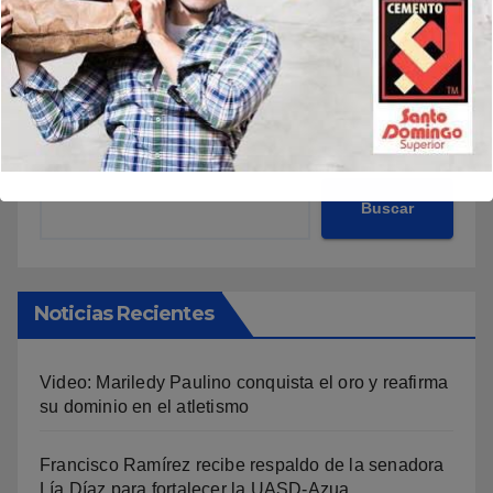
Buscar
Buscar
Noticias Recientes
Video: Mariledy Paulino conquista el oro y reafirma
su dominio en el atletismo
Francisco Ramírez recibe respaldo de la senadora
Lía Díaz para fortalecer la UASD-Azua