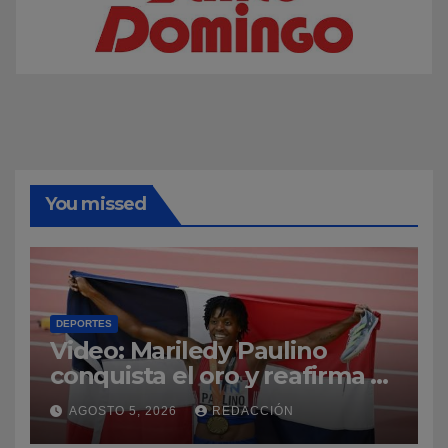
You missed
DEPORTES
Video: Mariledy Paulino
conquista el oro y reafirma su
dominio en el atletismo
AGOSTO 5, 2026
REDACCIÓN