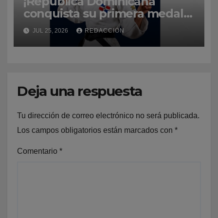
¡República Dominicana
conquista su primera medalla
de oro en Santo Domingo
JUL 25, 2026
REDACCIÓN
2026 gracias a Ana Rosa!
Deja una respuesta
Tu dirección de correo electrónico no será publicada.
Los campos obligatorios están marcados con
*
Comentario
*