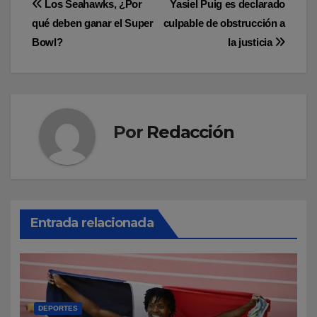
Navegación
Los Seahawks, ¿Por
Yasiel Puig es declarado
qué deben ganar el Super
culpable de obstrucción a
de
Bowl?
la justicia
entradas
Por
Redacción
Entrada relacionada
DEPORTES