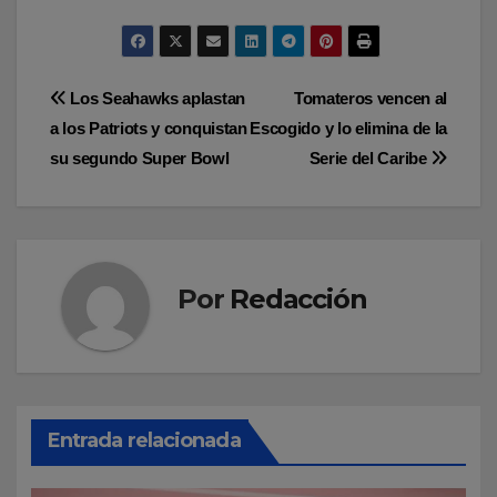
Navegación
Los Seahawks aplastan
Tomateros vencen al
a los Patriots y conquistan
Escogido y lo elimina de la
de
su segundo Super Bowl
Serie del Caribe
entradas
Por
Redacción
Entrada relacionada