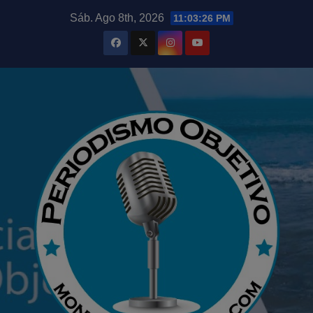
Saltar
modal-check
Sáb. Ago 8th, 2026
11:03:27 PM
al
contenido