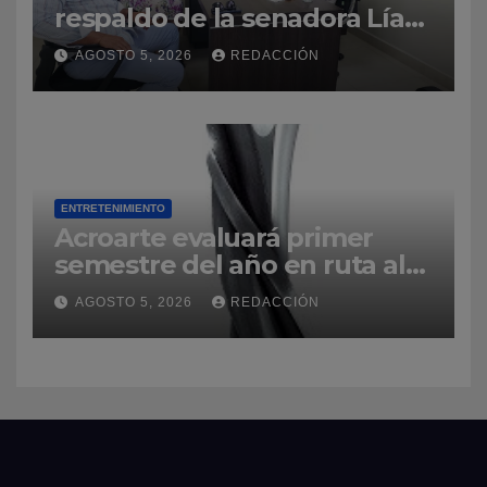
respaldo de la senadora Lía
Díaz para fortalecer la UASD-
AGOSTO 5, 2026
REDACCIÓN
Azua
ENTRETENIMIENTO
Acroarte evaluará primer
semestre del año en ruta al
Premios Soberano 2027
AGOSTO 5, 2026
REDACCIÓN