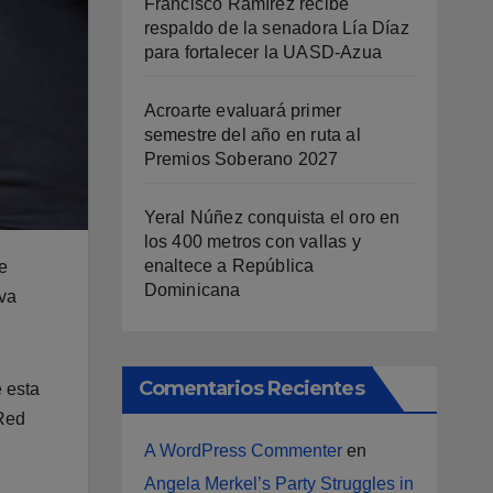
Francisco Ramírez recibe
respaldo de la senadora Lía Díaz
para fortalecer la UASD-Azua
Acroarte evaluará primer
semestre del año en ruta al
Premios Soberano 2027
Yeral Núñez conquista el oro en
los 400 metros con vallas y
enaltece a República
e
Dominicana
iva
Comentarios Recientes
e esta
 Red
A WordPress Commenter
en
Angela Merkel’s Party Struggles in