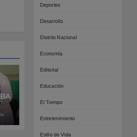
Deportes
Desarrollo
Distrito Nacional
Economía
Editorial
Educación
UBA
El Tiempo
z y
ÓN
as
Entretenimiento
Estilo de Vida