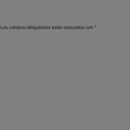
respaldo al
Programa de
Alfabetización
Los campos obligatorios están marcados con
*