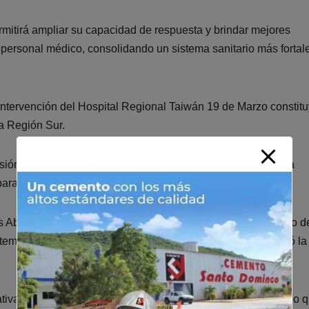
mitirá ampliar su capacidad de respuesta y brindar mejores
 personal médico, consolidando un sistema sanitario más fortal
 intervención del Hospital Regional Taiwán 19 de Marzo constit
la Región Sur.
ión que realiza el Estado en nuestros hospitales representa
para nuestra gente.
s Abinader y del Servicio Nacional de Salud con el desarrollo d
istema sanitario más humano, moderno y eficiente», manifestó la
ativas orientadas a mejorar los servicios de salud, destacando 