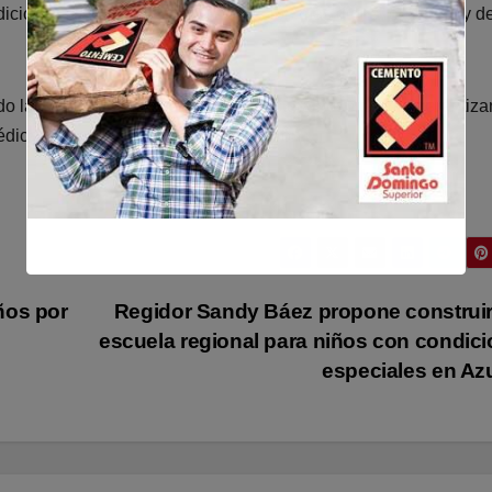
iciones significa ofrecer una atención más digna, oportuna y d
 la modernización de la infraestructura hospitalaria, garantiz
dica en beneficio de toda la población.
ños por
Regidor Sandy Báez propone construi
escuela regional para niños con condic
especiales en A