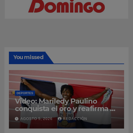
You missed
DEPORTES
Video: Mariledy Paulino
conquista el oro y reafirma su
dominio en el atletismo
AGOSTO 5, 2026
REDACCIÓN