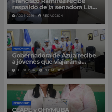
Francisco Ramírez recibe
respaldo de la senadora Lía
Díaz para fortalecer la UASD-
AGO 5, 2026
REDACCIÓN
Azua
REGIÓN SUR
Gobernadora de Azua recibe
a jóvenes que viajarán a
estudiar y jugar béisbol en
JUL 31, 2026
REDACCIÓN
EE.UU.
REGIÓN SUR
CEAPE y OHYMUBA