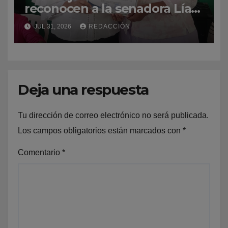
reconocen a la senadora Lía
Díaz y a otras destacadas
JUL 31, 2026
REDACCIÓN
personalidades azuanas por
su respaldo al Programa de
Alfabetización
Deja una respuesta
Tu dirección de correo electrónico no será publicada.
Los campos obligatorios están marcados con
*
Comentario
*