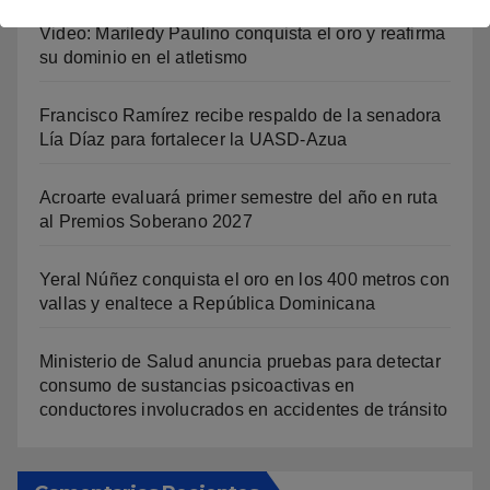
Video: Mariledy Paulino conquista el oro y reafirma
su dominio en el atletismo
Francisco Ramírez recibe respaldo de la senadora
Lía Díaz para fortalecer la UASD-Azua
Acroarte evaluará primer semestre del año en ruta
al Premios Soberano 2027
Yeral Núñez conquista el oro en los 400 metros con
vallas y enaltece a República Dominicana
Ministerio de Salud anuncia pruebas para detectar
consumo de sustancias psicoactivas en
conductores involucrados en accidentes de tránsito