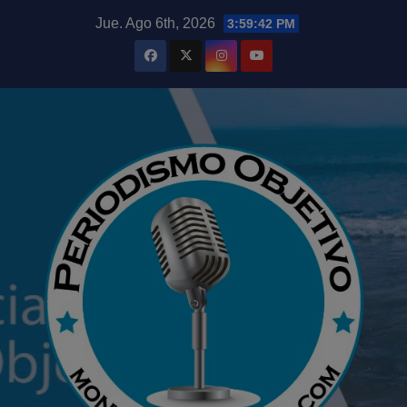
Saltar
modal-check
Jue. Ago 6th, 2026
3:59:43 PM
al
contenido